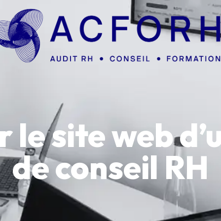
 le site web d’
de conseil RH