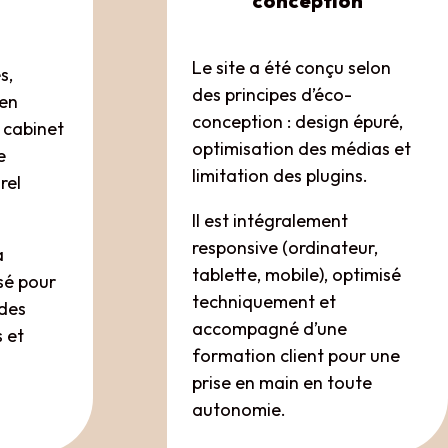
conception
Le site a été conçu selon
s,
des principes d’éco-
 en
conception : design épuré,
u cabinet
optimisation des médias et
e
limitation des plugins.
rel
Il est intégralement
responsive (ordinateur,
a
tablette, mobile), optimisé
sé pour
techniquement et
 des
accompagné d’une
 et
formation client pour une
prise en main en toute
autonomie.