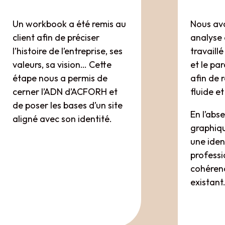
Un workbook a été remis au
Nous avo
client afin de préciser
analyse 
l’histoire de l’entreprise, ses
travaill
valeurs, sa vision… Cette
et le par
étape nous a permis de
afin de 
cerner l’ADN d’ACFORH et
fluide et
de poser les bases d’un site
En l’abs
aligné avec son identité.
graphiqu
une iden
professi
cohérenc
existant