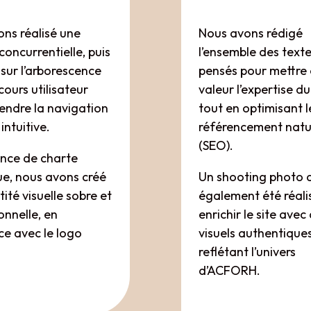
ns réalisé une
Nous avons rédigé
concurrentielle, puis
l’ensemble des texte
é sur l’arborescence
pensés pour mettre
cours utilisateur
valeur l’expertise d
rendre la navigation
tout en optimisant l
 intuitive.
référencement natu
(SEO).
ence de charte
e, nous avons créé
Un shooting photo 
tité visuelle sobre et
également été réali
onnelle, en
enrichir le site avec
e avec le logo
visuels authentiques
.
reflétant l’univers
d’ACFORH.