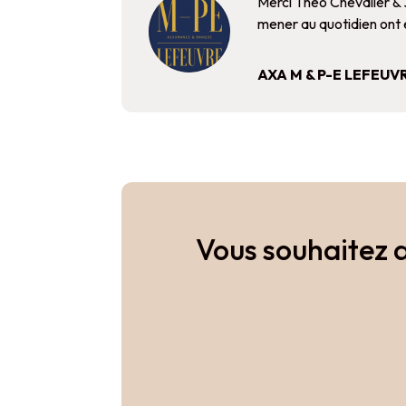
Merci
Théo Chevalier
&
mener au quotidien ont é
AXA M & P-E LEFEUV
Vous souhaitez a