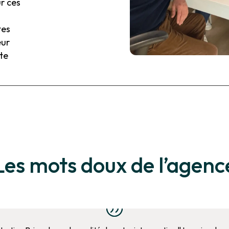
r ces
tes
eur
xte
Les mots doux de l’agenc