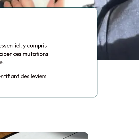
ssentiel, y compris
iciper ces mutations
e.
tifiant des leviers