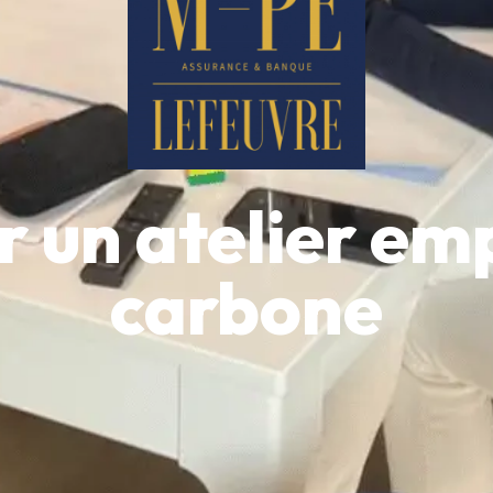
 un atelier em
carbone