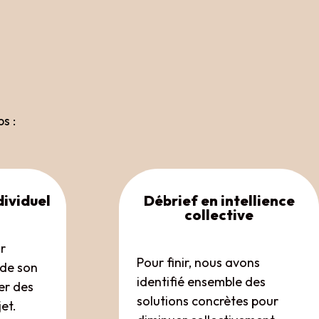
s :
dividuel
Débrief en intellience
collective
r
Pour finir, nous avons
 de son
identifié ensemble des
er des
solutions concrètes pour
jet.