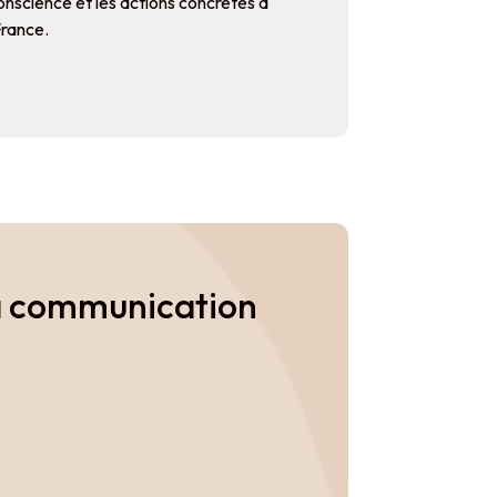
 conscience et les actions concrètes à
rance.
 la communication