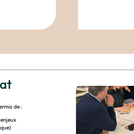
tat
rmis de :
 enjeux
 que)